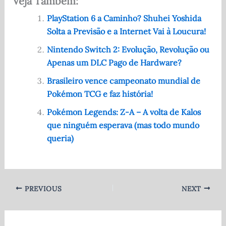
Veja Também:
c
d
at
it
ar
e
di
s
te
e
PlayStation 6 a Caminho? Shuhei Yoshida
Solta a Previsão e a Internet Vai à Loucura!
b
t
A
r
o
p
Nintendo Switch 2: Evolução, Revolução ou
Apenas um DLC Pago de Hardware?
o
p
Brasileiro vence campeonato mundial de
k
Pokémon TCG e faz história!
Pokémon Legends: Z-A – A volta de Kalos
que ninguém esperava (mas todo mundo
queria)
PREVIOUS
NEXT