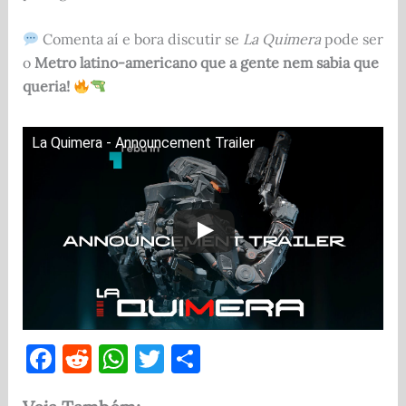
Comenta aí e bora discutir se
La Quimera
pode ser
o
Metro latino-americano que a gente nem sabia que
queria!
La Quimera - Announcement Trailer
F
R
W
T
S
a
e
h
w
h