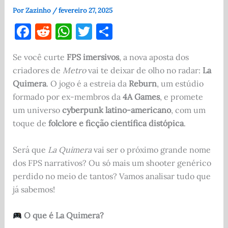
Por
Zazinho
/
fevereiro 27, 2025
F
R
W
T
S
a
e
h
w
h
Se você curte
FPS imersivos
, a nova aposta dos
c
d
at
it
ar
criadores de
Metro
vai te deixar de olho no radar:
La
e
di
s
te
e
Quimera
. O jogo é a estreia da
Reburn
, um estúdio
b
t
A
r
formado por ex-membros da
4A Games
, e promete
o
p
um universo
cyberpunk latino-americano
, com um
toque de
folclore e ficção científica distópica
.
o
p
k
Será que
La Quimera
vai ser o próximo grande nome
dos FPS narrativos? Ou só mais um shooter genérico
perdido no meio de tantos? Vamos analisar tudo que
já sabemos!
O que é La Quimera?