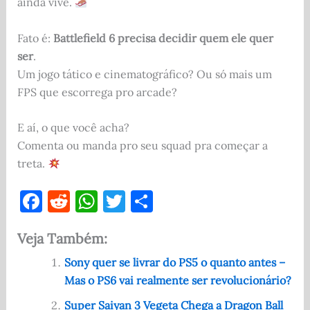
ainda vive.
Fato é:
Battlefield 6 precisa decidir quem ele quer
ser
.
Um jogo tático e cinematográfico? Ou só mais um
FPS que escorrega pro arcade?
E aí, o que você acha?
Comenta ou manda pro seu squad pra começar a
treta.
F
R
W
T
S
a
e
h
w
h
Veja Também:
c
d
at
it
ar
e
di
s
te
e
Sony quer se livrar do PS5 o quanto antes –
Mas o PS6 vai realmente ser revolucionário?
b
t
A
r
Super Saiyan 3 Vegeta Chega a Dragon Ball