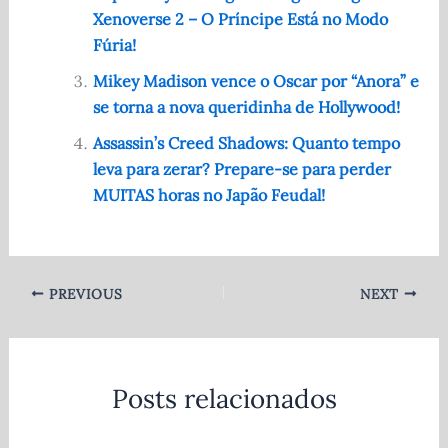
o
p
Xenoverse 2 – O Príncipe Está no Modo
o
p
Fúria!
k
Mikey Madison vence o Oscar por “Anora” e
se torna a nova queridinha de Hollywood!
Assassin’s Creed Shadows: Quanto tempo
leva para zerar? Prepare-se para perder
MUITAS horas no Japão Feudal!
PREVIOUS
NEXT
Posts relacionados