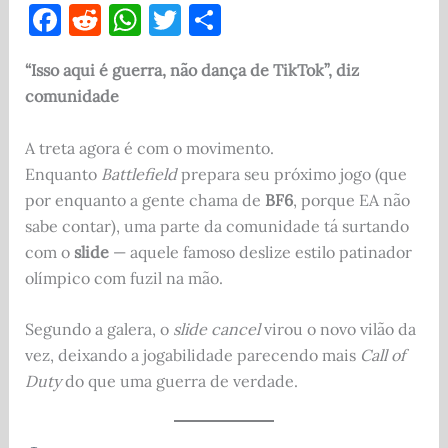
F
R
W
T
S
a
e
h
w
h
“Isso aqui é guerra, não dança de TikTok”, diz
c
d
at
it
ar
comunidade
e
di
s
te
e
b
t
A
r
A treta agora é com o movimento.
o
p
Enquanto
Battlefield
prepara seu próximo jogo (que
por enquanto a gente chama de
BF6
, porque EA não
o
p
sabe contar), uma parte da comunidade tá surtando
k
com o
slide
— aquele famoso deslize estilo patinador
olímpico com fuzil na mão.
Segundo a galera, o
slide cancel
virou o novo vilão da
vez, deixando a jogabilidade parecendo mais
Call of
Duty
do que uma guerra de verdade.