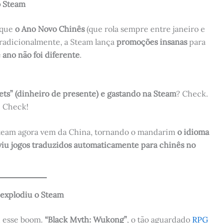
o Steam
 que
o Ano Novo Chinês
(que rola sempre entre janeiro e
Tradicionalmente, a Steam lança
promoções insanas
para
 ano não foi diferente
.
ts” (dinheiro de presente) e gastando na Steam
? Check.
? Check!
team agora vem da China, tornando o mandarim
o idioma
viu jogos traduzidos automaticamente para chinês no
explodiu o Steam
u esse boom.
“Black Myth: Wukong”
, o tão aguardado
RPG