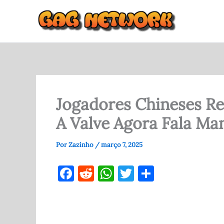
Ir
para
o
conteúdo
Jogadores Chineses R
A Valve Agora Fala Ma
Por
Zazinho
/
março 7, 2025
F
R
W
T
S
a
e
h
w
h
c
d
at
it
ar
e
di
s
te
e