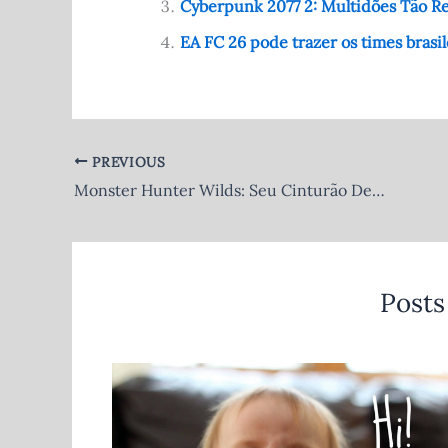
o
p
Cyberpunk 2077 2: Multidões Tão Rea
o
p
EA FC 26 pode trazer os times brasil
k
PREVIOUS
Monster Hunter Wilds: Seu Cinturão Define a Faca de Esfolar – Quem Diria que a Moda Influenciava a Caça?
Posts