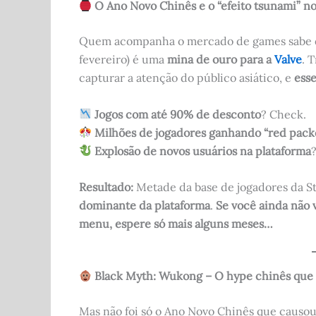
O Ano Novo Chinês e o “efeito tsunami” n
Quem acompanha o mercado de games sabe
fevereiro) é uma
mina de ouro para a
Valve
. 
capturar a atenção do público asiático, e
esse
Jogos com até 90% de desconto
? Check.
Milhões de jogadores ganhando “red packe
Explosão de novos usuários na plataforma
Resultado:
Metade da base de jogadores da S
dominante da plataforma
.
Se você ainda não 
menu, espere só mais alguns meses…
Black Myth: Wukong – O hype chinês que 
Mas não foi só o Ano Novo Chinês que causo