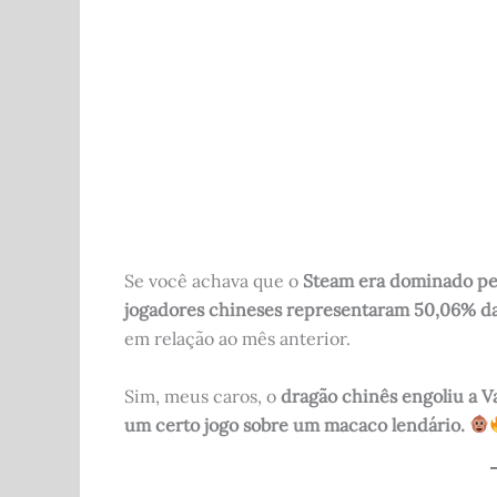
b
t
A
r
o
p
o
p
k
Se você achava que o
Steam era dominado pel
jogadores chineses representaram 50,06% da 
em relação ao mês anterior.
Sim, meus caros, o
dragão chinês engoliu a V
um certo jogo sobre um macaco lendário.