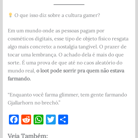
O que isso diz sobre a cultura gamer?
Em um mundo onde as pessoas pagam por
cosméticos digitais, esse tipo de objeto físico resgata
algo mais concreto: a nostalgia tangível. O prazer de
tocar uma lembrança. O achado dela é mais do que
sorte. É uma prova de que até no caos aleatório do
mundo real,
o loot pode sorrir pra quem não estava
farmando.
“Enquanto você farma glimmer, tem gente farmando
Gjallarhorn no brechó.”
F
R
W
T
S
a
e
h
w
h
Veja Também: