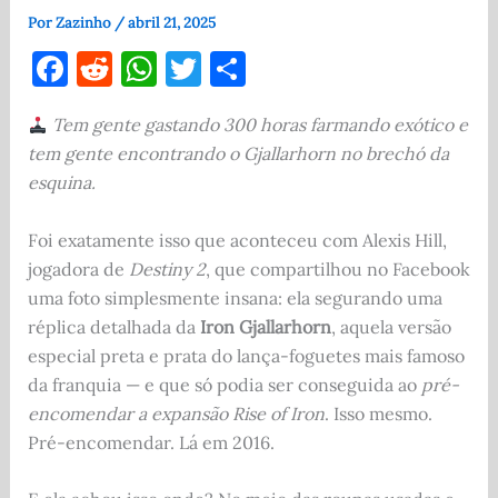
Por
Zazinho
/
abril 21, 2025
F
R
W
T
S
a
e
h
w
h
Tem gente gastando 300 horas farmando exótico e
c
d
at
it
ar
tem gente encontrando o Gjallarhorn no brechó da
e
di
s
te
e
esquina.
b
t
A
r
o
p
Foi exatamente isso que aconteceu com Alexis Hill,
jogadora de
Destiny 2
, que compartilhou no Facebook
o
p
uma foto simplesmente insana: ela segurando uma
k
réplica detalhada da
Iron Gjallarhorn
, aquela versão
especial preta e prata do lança-foguetes mais famoso
da franquia — e que só podia ser conseguida ao
pré-
encomendar a expansão Rise of Iron
. Isso mesmo.
Pré-encomendar. Lá em 2016.