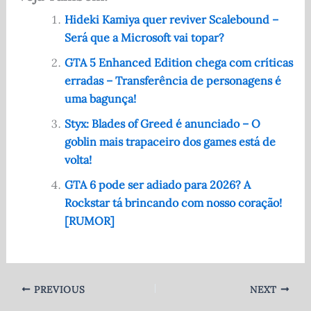
c
d
at
it
ar
e
di
s
te
e
Hideki Kamiya quer reviver Scalebound –
Será que a Microsoft vai topar?
b
t
A
r
o
p
GTA 5 Enhanced Edition chega com críticas
erradas – Transferência de personagens é
o
p
uma bagunça!
k
Styx: Blades of Greed é anunciado – O
goblin mais trapaceiro dos games está de
volta!
GTA 6 pode ser adiado para 2026? A
Rockstar tá brincando com nosso coração!
[RUMOR]
PREVIOUS
NEXT