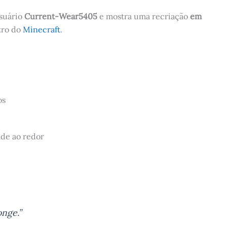
usuário
Current-Wear5405
e mostra uma recriação
em
tro do
Minecraft
.
os
ade ao redor
nge.”