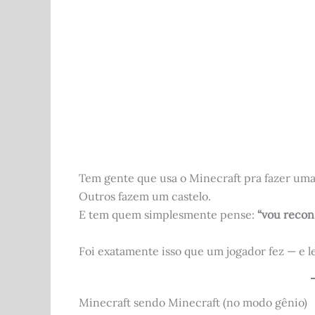
b
t
A
r
o
p
o
p
k
Tem gente que usa o Minecraft pra fazer uma
Outros fazem um castelo.
E tem quem simplesmente pense:
“vou recon
Foi exatamente isso que um jogador fez — e 
Minecraft sendo Minecraft (no modo gênio)