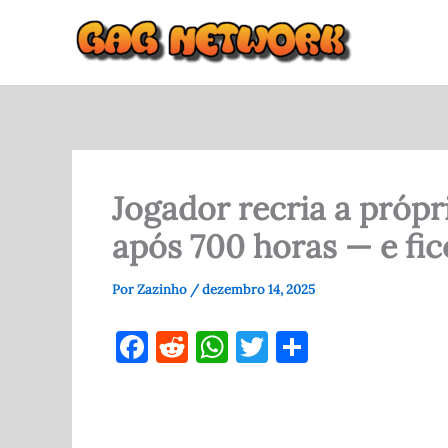
Ir
para
o
conteúdo
Jogador recria a própr
após 700 horas — e fi
Por
Zazinho
/
dezembro 14, 2025
F
R
W
T
S
a
e
h
w
h
c
d
at
it
ar
e
di
s
te
e