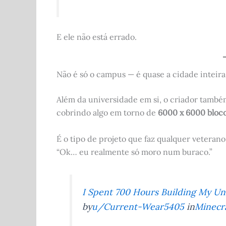
E ele não está errado.
Não é só o campus — é quase a cidade inteira
Além da universidade em si, o criador tamb
cobrindo algo em torno de
6000 x 6000 bloc
É o tipo de projeto que faz qualquer veterano
“Ok… eu realmente só moro num buraco.”
I Spent 700 Hours Building My Un
by
u/Current-Wear5405
in
Minecr