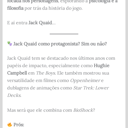
focada nos personagens
, explorando a
psicologia e a
filosofia
por trás da história do jogo.
E aí entra
Jack Quaid
…
Jack Quaid como protagonista? Sim ou não?
Jack Quaid tem se destacado nos últimos anos com
papéis de impacto, especialmente como
Hughie
Campbell
em
The Boys
. Ele também mostrou sua
versatilidade em filmes como
Oppenheimer
e
dublagens de animações como
Star Trek: Lower
Decks
.
Mas será que ele combina com
BioShock
?
Prós: