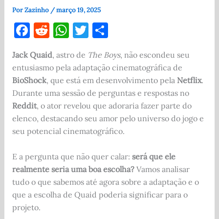
Por
Zazinho
/
março 19, 2025
F
R
W
T
S
a
e
h
w
h
Jack Quaid
, astro de
The Boys
, não escondeu seu
c
d
at
it
ar
entusiasmo pela adaptação cinematográfica de
e
di
s
te
e
BioShock
, que está em desenvolvimento pela
Netflix
.
b
t
A
r
Durante uma sessão de perguntas e respostas no
o
p
Reddit
, o ator revelou que adoraria fazer parte do
elenco, destacando seu amor pelo universo do jogo e
o
p
seu potencial cinematográfico.
k
E a pergunta que não quer calar:
será que ele
realmente seria uma boa escolha?
Vamos analisar
tudo o que sabemos até agora sobre a adaptação e o
que a escolha de Quaid poderia significar para o
projeto.