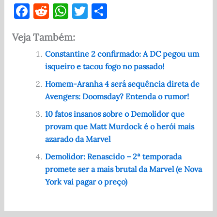
F
R
W
T
S
a
e
h
w
h
Veja Também:
c
d
at
it
ar
e
di
s
te
e
Constantine 2 confirmado: A DC pegou um
isqueiro e tacou fogo no passado!
b
t
A
r
o
p
Homem-Aranha 4 será sequência direta de
Avengers: Doomsday? Entenda o rumor!
o
p
10 fatos insanos sobre o Demolidor que
k
provam que Matt Murdock é o herói mais
azarado da Marvel
Demolidor: Renascido – 2ª temporada
promete ser a mais brutal da Marvel (e Nova
York vai pagar o preço)