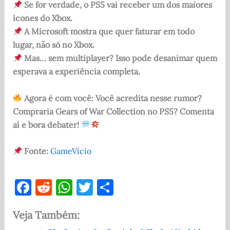
Se for verdade, o PS5 vai receber um dos maiores
ícones do Xbox.
A Microsoft mostra que quer faturar em todo
lugar, não só no Xbox.
Mas… sem multiplayer? Isso pode desanimar quem
esperava a experiência completa.
Agora é com você: Você acredita nesse rumor?
Compraria Gears of War Collection no PS5?
Comenta
aí e bora debater!
Fonte:
GameVício
F
R
W
T
S
a
e
h
w
h
Veja Também:
c
d
at
it
ar