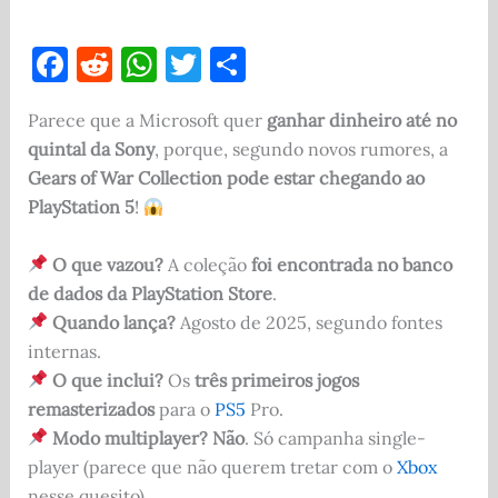
F
R
W
T
S
a
e
h
w
h
Parece que a Microsoft quer
ganhar dinheiro até no
c
d
at
it
ar
quintal da Sony
, porque, segundo novos rumores, a
e
di
s
te
e
Gears of War Collection pode estar chegando ao
b
t
A
r
PlayStation 5
!
o
p
O que vazou?
A coleção
foi encontrada no banco
o
p
de dados da PlayStation Store
.
k
Quando lança?
Agosto de 2025, segundo fontes
internas.
O que inclui?
Os
três primeiros jogos
remasterizados
para o
PS5
Pro.
Modo multiplayer?
Não
. Só campanha single-
player (parece que não querem tretar com o
Xbox
nesse quesito).