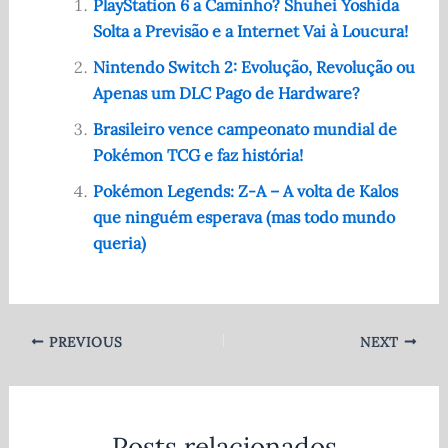
e
di
s
te
e
PlayStation 6 a Caminho? Shuhei Yoshida
Solta a Previsão e a Internet Vai à Loucura!
b
t
A
r
o
p
Nintendo Switch 2: Evolução, Revolução ou
Apenas um DLC Pago de Hardware?
o
p
Brasileiro vence campeonato mundial de
k
Pokémon TCG e faz história!
Pokémon Legends: Z-A – A volta de Kalos
que ninguém esperava (mas todo mundo
queria)
PREVIOUS
NEXT
Posts relacionados