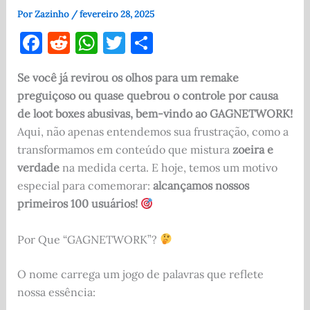
Por
Zazinho
/
fevereiro 28, 2025
F
R
W
T
S
a
e
h
w
h
Se você já revirou os olhos para um remake
c
d
at
it
ar
preguiçoso ou quase quebrou o controle por causa
e
di
s
te
e
de loot boxes abusivas, bem-vindo ao GAGNETWORK!
b
t
A
r
Aqui, não apenas entendemos sua frustração, como a
o
p
transformamos em conteúdo que mistura
zoeira e
verdade
na medida certa. E hoje, temos um motivo
o
p
especial para comemorar:
alcançamos nossos
k
primeiros 100 usuários!
Por Que “GAGNETWORK”?
O nome carrega um jogo de palavras que reflete
nossa essência: