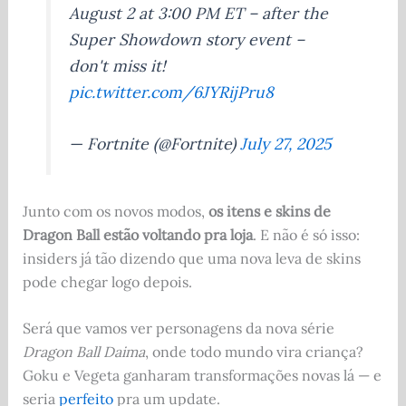
August 2 at 3:00 PM ET – after the
Super Showdown story event –
don't miss it!
pic.twitter.com/6JYRijPru8
— Fortnite (@Fortnite)
July 27, 2025
Junto com os novos modos,
os itens e skins de
Dragon Ball estão voltando pra loja
. E não é só isso:
insiders já tão dizendo que uma nova leva de skins
pode chegar logo depois.
Será que vamos ver personagens da nova série
Dragon Ball Daima
, onde todo mundo vira criança?
Goku e Vegeta ganharam transformações novas lá — e
seria
perfeito
pra um update.