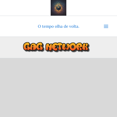
Ir
para
o
conteúdo
O tempo olha de volta.