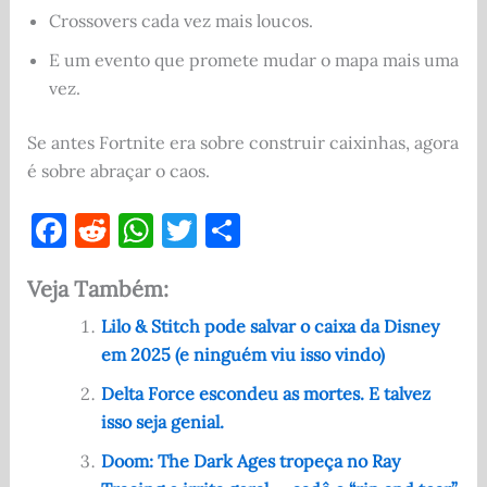
Crossovers cada vez mais loucos.
E um evento que promete mudar o mapa mais uma
vez.
Se antes Fortnite era sobre construir caixinhas, agora
é sobre abraçar o caos.
F
R
W
T
S
a
e
h
w
h
Veja Também:
c
d
at
it
ar
e
di
s
te
e
Lilo & Stitch pode salvar o caixa da Disney
em 2025 (e ninguém viu isso vindo)
b
t
A
r
o
p
Delta Force escondeu as mortes. E talvez
isso seja genial.
o
p
Doom: The Dark Ages tropeça no Ray
k