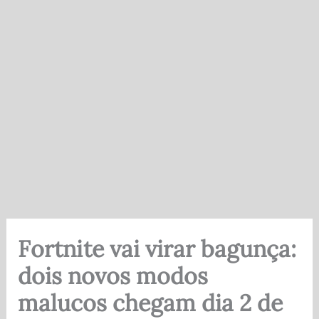
Fortnite vai virar bagunça:
dois novos modos
malucos chegam dia 2 de