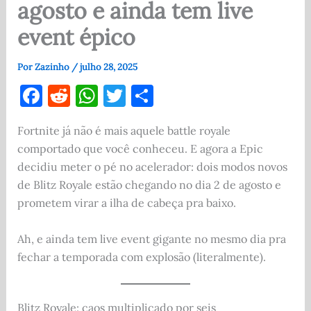
agosto e ainda tem live
event épico
Por
Zazinho
/
julho 28, 2025
F
R
W
T
S
a
e
h
w
h
Fortnite já não é mais aquele battle royale
c
d
at
it
ar
comportado que você conheceu. E agora a Epic
e
di
s
te
e
decidiu meter o pé no acelerador: dois modos novos
b
t
A
r
de Blitz Royale estão chegando no dia 2 de agosto e
o
p
prometem virar a ilha de cabeça pra baixo.
o
p
Ah, e ainda tem live event gigante no mesmo dia pra
k
fechar a temporada com explosão (literalmente).
Blitz Royale: caos multiplicado por seis