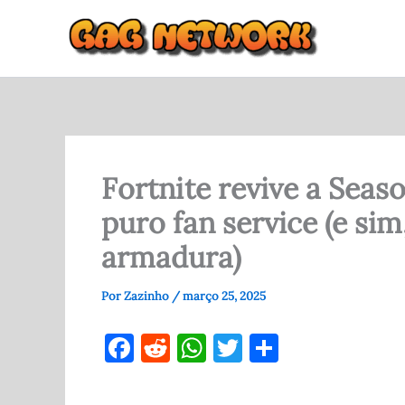
Ir
para
o
conteúdo
Fortnite revive a Seas
puro fan service (e si
armadura)
Por
Zazinho
/
março 25, 2025
F
R
W
T
S
a
e
h
w
h