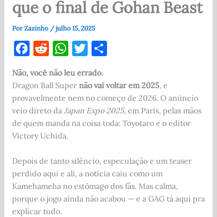
que o final de Gohan Beast
Por
Zazinho
/
julho 15, 2025
F
R
W
T
S
a
e
h
w
h
Não, você não leu errado.
c
d
at
it
ar
Dragon Ball Super
não vai voltar em 2025
, e
e
di
s
te
e
provavelmente nem no começo de 2026. O anúncio
b
t
A
r
veio direto da
Japan Expo 2025
, em Paris, pelas mãos
o
p
de quem manda na coisa toda: Toyotaro e o editor
Victory Uchida.
o
p
k
Depois de tanto silêncio, especulação e um teaser
perdido aqui e ali, a notícia caiu como um
Kamehameha no estômago dos fãs. Mas calma,
porque o jogo ainda não acabou — e a GAG tá aqui pra
explicar tudo.