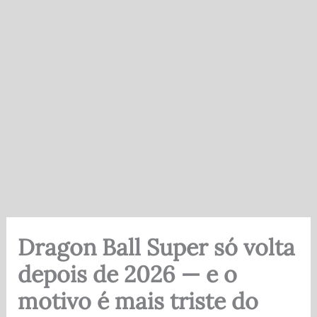
Dragon Ball Super só volta
depois de 2026 — e o
motivo é mais triste do