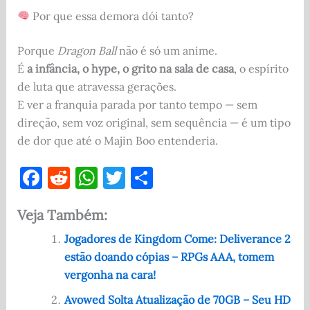
Por que essa demora dói tanto?
Porque
Dragon Ball
não é só um anime.
É
a infância, o hype, o grito na sala de casa
, o espírito
de luta que atravessa gerações.
E ver a franquia parada por tanto tempo — sem
direção, sem voz original, sem sequência — é um tipo
de dor que até o Majin Boo entenderia.
F
R
W
T
S
a
e
h
w
h
Veja Também:
c
d
at
it
ar
e
di
s
te
e
Jogadores de Kingdom Come: Deliverance 2
estão doando cópias – RPGs AAA, tomem
b
t
A
r
vergonha na cara!
o
p
Avowed Solta Atualização de 70GB – Seu HD