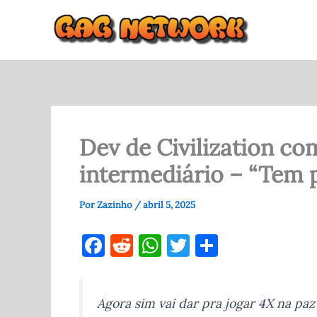
Ir
para
o
conteúdo
Dev de Civilization c
intermediário – “Tem 
Por
Zazinho
/
abril 5, 2025
F
R
W
T
S
a
e
h
w
h
c
d
at
it
ar
Agora sim vai dar pra jogar 4X na pa
e
di
s
te
e