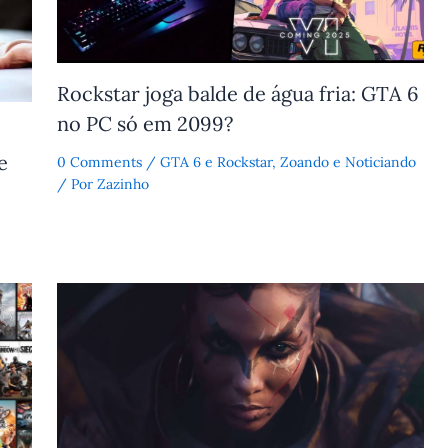
Rockstar joga balde de água fria: GTA 6
no PC só em 2099?
e
0 Comments
/
GTA 6 e Rockstar
,
Zoando e Noticiando
/ Por
Zazinho