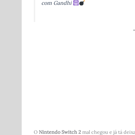
com Gandhi
b
t
A
r
o
p
o
p
k
O
Nintendo Switch 2
mal chegou e já tá deix