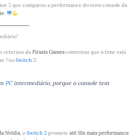
ion 7
, que comparou a performance do novo console da
te
.
ediário”
 o veterano da
Firaxis Games
comentou que o time está
on 7
no
Switch
2:
um
PC
intermediário, porque o console tem
da Nvidia
, o
Switch 2
promete
até 10x mais performance