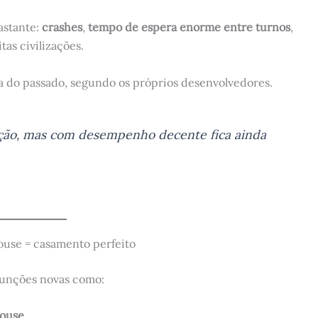
astante:
crashes
,
tempo de espera enorme entre turnos
,
as civilizações.
a do passado, segundo os próprios desenvolvedores.
nção, mas com desempenho decente fica ainda
ouse = casamento perfeito
 funções novas como:
mouse