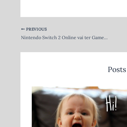
k
PREVIOUS
Nintendo Switch 2 Online vai ter GameCube, GameChat e mimos só pra quem subir de geração
Posts