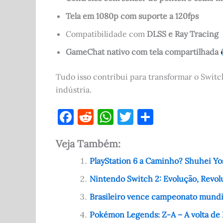
Tela em 1080p com suporte a 120fps
Compatibilidade com
DLSS e Ray Tracing
GameChat nativo com tela compartilhada
Tudo isso contribui para transformar o Swi
indústria.
F
R
W
T
S
a
e
h
w
h
Veja Também:
c
d
at
it
ar
e
di
s
te
e
PlayStation 6 a Caminho? Shuhei Yosh
b
t
A
r
Nintendo Switch 2: Evolução, Rev
o
p
Brasileiro vence campeonato mundia
o
p
Pokémon Legends: Z-A – A volta de