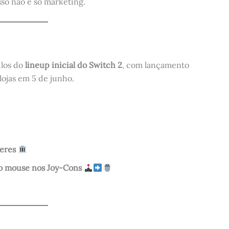
sso não é só marketing.
ulos do
lineup inicial do Switch 2
, com lançamento
lojas em 5 de junho.
deres
lo mouse nos Joy-Cons