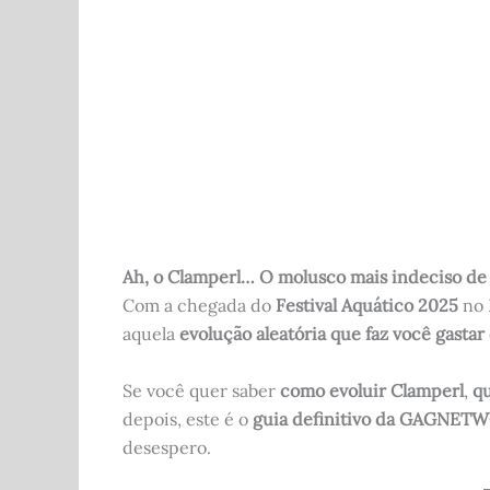
b
t
A
r
o
p
o
p
k
Ah, o Clamperl… O molusco mais indeciso de
Com a chegada do
Festival Aquático 2025
no 
aquela
evolução aleatória que faz você gasta
Se você quer saber
como evoluir Clamperl
,
qu
depois, este é o
guia definitivo da GAGNET
desespero.