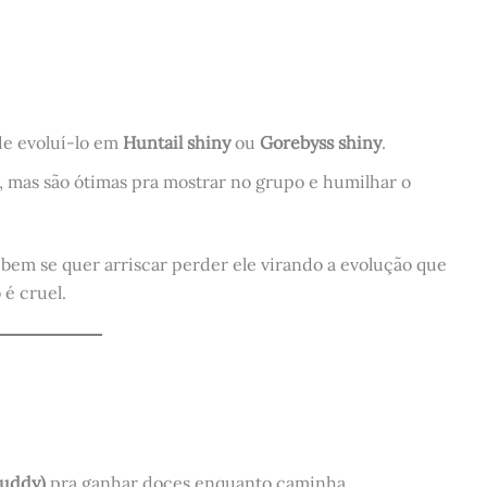
de evoluí-lo em
Huntail shiny
ou
Gorebyss shiny
.
s, mas são ótimas pra mostrar no grupo e humilhar o
bem se quer arriscar perder ele virando a evolução que
 é cruel.
uddy)
pra ganhar doces enquanto caminha.