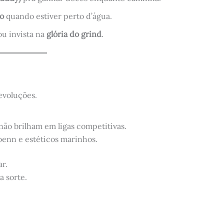
co
quando estiver perto d’água.
u invista na
glória do grind
.
 evoluções.
não brilham em ligas competitivas.
oenn e estéticos marinhos.
r.
a sorte.