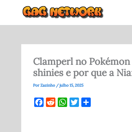
Ir
para
o
conteúdo
Clamperl no Pokémon 
shinies e por que a Ni
Por
Zazinho
/
julho 15, 2025
F
R
W
T
S
a
e
h
w
h
c
d
at
it
ar
e
di
s
te
e