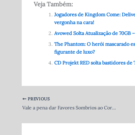
Veja Também:
c
d
at
it
ar
e
di
s
te
e
Jogadores de Kingdom Come: Deliv
vergonha na cara!
b
t
A
r
o
p
Avowed Solta Atualização de 70GB 
o
p
The Phantom: O herói mascarado est
figurante de luxo?
k
CD Projekt RED solta bastidores de T
PREVIOUS
Vale a pena dar Favores Sombrios ao Corvo em Diablo 4? A resposta vai te poupar tempo (e raiva)