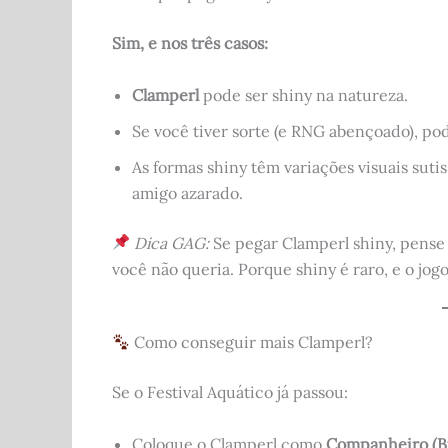
Sim, e nos três casos:
Clamperl
pode ser shiny na natureza.
Se você tiver sorte (e RNG abençoado), po
As formas shiny têm variações visuais suti
amigo azarado.
Dica GAG:
Se pegar Clamperl shiny, pense 
você não queria. Porque shiny é raro, e o jogo
Como conseguir mais Clamperl?
Se o Festival Aquático já passou:
Coloque o Clamperl como
Companheiro (B