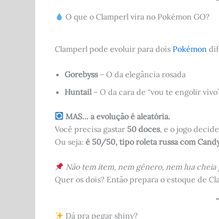
O que o Clamperl vira no Pokémon GO?
Clamperl pode evoluir para dois
Pokémon
dif
Gorebyss
– O da elegância rosada
Huntail
– O da cara de “vou te engolir vivo
MAS… a evolução é aleatória.
Você precisa gastar
50 doces
, e o jogo decide
Ou seja:
é 50/50, tipo roleta russa com Candy
Não tem item, nem gênero, nem lua cheia p
Quer os dois? Então prepara o estoque de Cla
Dá pra pegar shiny?