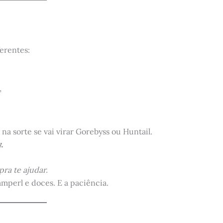
erentes:
”
 na sorte se vai virar Gorebyss ou Huntail.
.
ra te ajudar.
mperl e doces. E a paciência.