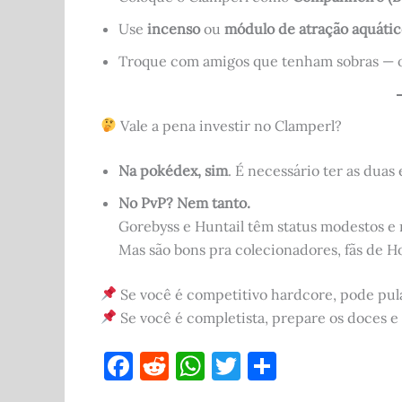
Use
incenso
ou
módulo de atração aquáti
Troque com amigos que tenham sobras — o
Vale a pena investir no Clamperl?
Na pokédex, sim
. É necessário ter as duas
No PvP? Nem tanto.
Gorebyss e Huntail têm status modestos e 
Mas são bons pra colecionadores, fãs de H
Se você é competitivo hardcore, pode pula
Se você é completista, prepare os doces e 
F
R
W
T
S
a
e
h
w
h