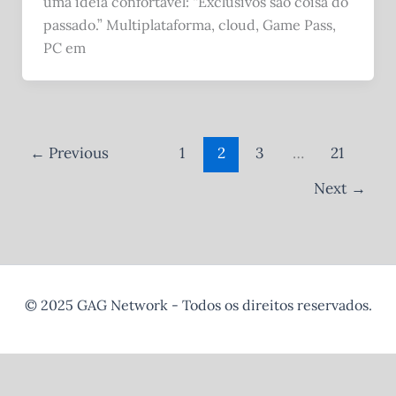
uma ideia confortável: “Exclusivos são coisa do
passado.” Multiplataforma, cloud, Game Pass,
PC em
←
Previous
1
2
3
…
21
Next
→
© 2025 GAG Network - Todos os direitos reservados.