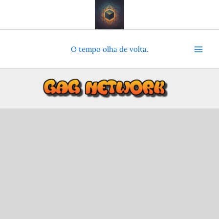
Ir
para
o
conteúdo
O tempo olha de volta.