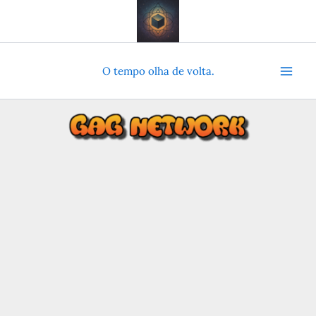
Ir
para
o
conteúdo
O tempo olha de volta.