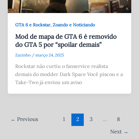
,
GTA 6 e Rockstar
Zoando e Noticiando
Mod de mapa de GTA 6 é removido
do GTA 5 por “spoilar demais”
Zazinho
/
março 24, 2025
Rockstar não curtiu o fanservice realista
demais do modder Dark Space Você piscou e a
Take-Two já enviou um aviso
←
Previous
1
2
3
…
8
Next
→