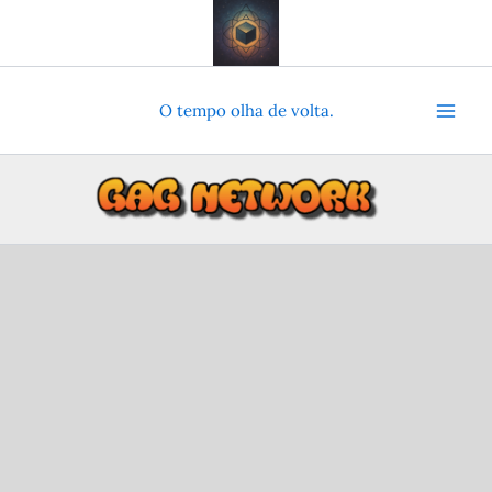
Ir
para
o
conteúdo
O tempo olha de volta.