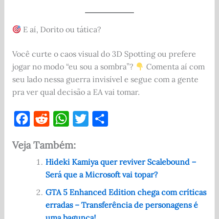
E aí, Dorito ou tática?
Você curte o caos visual do 3D Spotting ou prefere
jogar no modo “eu sou a sombra”?
Comenta aí com
seu lado nessa guerra invisível e segue com a gente
pra ver qual decisão a EA vai tomar.
F
R
W
T
S
a
e
h
w
h
Veja Também:
c
d
at
it
ar
e
di
s
te
e
Hideki Kamiya quer reviver Scalebound –
Será que a Microsoft vai topar?
b
t
A
r
o
p
GTA 5 Enhanced Edition chega com críticas
erradas – Transferência de personagens é
o
p
uma bagunça!