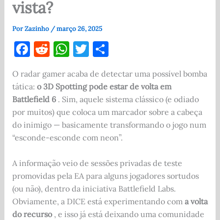
vista?
Por
Zazinho
/
março 26, 2025
F
R
W
T
S
a
e
h
w
h
O radar gamer acaba de detectar uma possível bomba
c
d
at
it
ar
tática:
o 3D Spotting pode estar de volta em
e
di
s
te
e
Battlefield 6
. Sim, aquele sistema clássico (e odiado
b
t
A
r
por muitos) que coloca um marcador sobre a cabeça
o
p
do inimigo — basicamente transformando o jogo num
“esconde-esconde com neon”.
o
p
k
A informação veio de sessões privadas de teste
promovidas pela EA para alguns jogadores sortudos
(ou não), dentro da iniciativa Battlefield Labs.
Obviamente, a DICE está experimentando com
a volta
do recurso
, e isso já está deixando uma comunidade