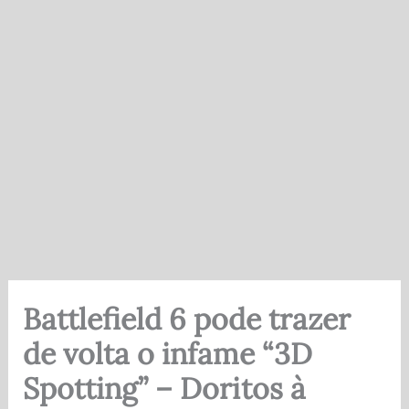
Battlefield 6 pode trazer
de volta o infame “3D
Spotting” – Doritos à