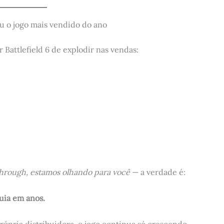
u o jogo mais vendido do ano
Battlefield 6 de explodir nas vendas:
hrough, estamos olhando para você
— a verdade é:
uia em anos.
ria distribuidora, o jogo continua só crescendo.