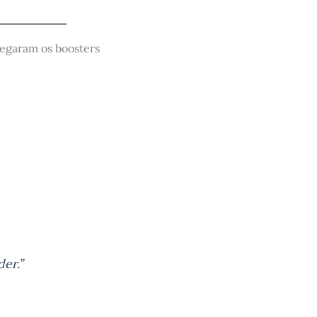
hegaram os boosters
er.”