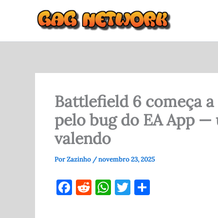
Ir
para
o
conteúdo
Battlefield 6 começa 
pelo bug do EA App — 
valendo
Por
Zazinho
/
novembro 23, 2025
F
R
W
T
S
a
e
h
w
h