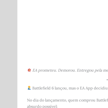
c
d
at
it
ar
e
di
s
te
e
b
t
A
r
o
p
o
p
k
EA prometeu. Demorou. Entregou pela met
Battlefield 6 lançou, mas o EA App decidi
No dia do lançamento, quem comprou Battlefi
absurdo possível: