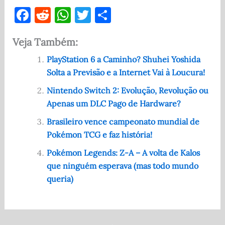
F
R
W
T
S
a
e
h
w
h
Veja Também:
c
d
at
it
ar
e
di
s
te
e
PlayStation 6 a Caminho? Shuhei Yoshida
Solta a Previsão e a Internet Vai à Loucura!
b
t
A
r
o
p
Nintendo Switch 2: Evolução, Revolução ou
Apenas um DLC Pago de Hardware?
o
p
Brasileiro vence campeonato mundial de
k
Pokémon TCG e faz história!
Pokémon Legends: Z-A – A volta de Kalos
que ninguém esperava (mas todo mundo
queria)