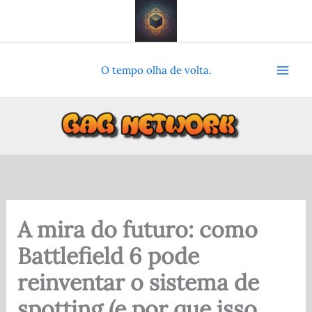
Ir
para
o
conteúdo
O tempo olha de volta.
A mira do futuro: como
Battlefield 6 pode
reinventar o sistema de
spotting (e por que isso