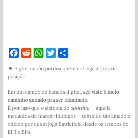
F
R
W
T
S
a
e
h
w
h
A guerra não perdoa quem entrega a própria
c
d
at
it
ar
posição
e
di
s
te
e
b
t
A
r
Em um campo de batalha digital,
ser visto é meio
o
p
caminho andado pra ser eliminado
.
É por isso que o sistema de
spotting
— aquela
o
p
mecânica de marcar inimigos — tem sido tão amado e
k
odiado por quem joga Battlefield desde os tempos de
BF3 e BF4.