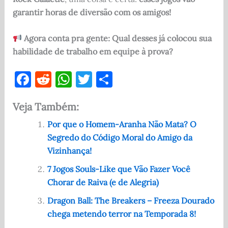
garantir horas de diversão com os amigos!
Agora conta pra gente: Qual desses já colocou sua
habilidade de trabalho em equipe à prova?
F
R
W
T
S
a
e
h
w
h
Veja Também:
c
d
at
it
ar
e
di
s
te
e
Por que o Homem-Aranha Não Mata? O
Segredo do Código Moral do Amigo da
b
t
A
r
Vizinhança!
o
p
7 Jogos Souls-Like que Vão Fazer Você
o
p
Chorar de Raiva (e de Alegria)
k
Dragon Ball: The Breakers – Freeza Dourado
chega metendo terror na Temporada 8!