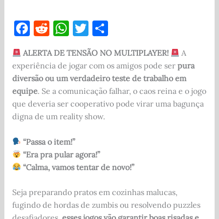
F
R
W
T
S
a
e
h
w
h
ALERTA DE TENSÃO NO MULTIPLAYER!
A
c
d
at
it
ar
experiência de jogar com os amigos pode ser
pura
e
di
s
te
e
diversão ou um verdadeiro teste de trabalho em
b
t
A
r
equipe
. Se a comunicação falhar, o caos reina e o jogo
o
p
que deveria ser cooperativo pode virar uma bagunça
digna de um reality show.
o
p
k
“Passa o item!”
“Era pra pular agora!”
“Calma, vamos tentar de novo!”
Seja preparando pratos em cozinhas malucas,
fugindo de hordas de zumbis ou resolvendo puzzles
desafiadores,
esses jogos vão garantir boas risadas e